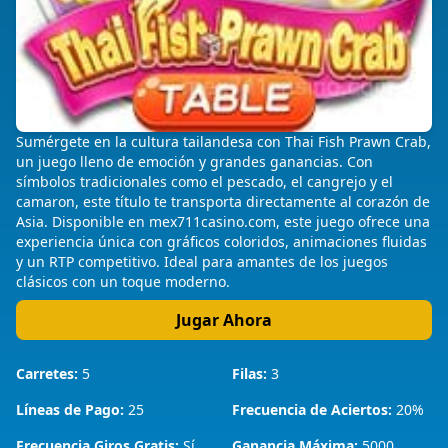
Sumérgete en la cultura tailandesa con Thai Fish Prawn Crab,
un juego lleno de emoción y grandes ganancias. Con
símbolos tradicionales como el pescado, el cangrejo y el
camaron, este título te transporta directamente al corazón de
Asia. Disponible en mex711casino.com, este juego ofrece una
experiencia única con gráficos coloridos, animaciones fluidas
y un RTP competitivo. Ideal para amantes de los juegos
clásicos con un toque moderno.
Jugar Ahora
Carretes:
5
Filas:
3
Líneas de Pago:
25
Frecuencia de Aciertos:
20%
Frecuencia Giros Gratis:
Sí,
Ganancia Máxima:
5000