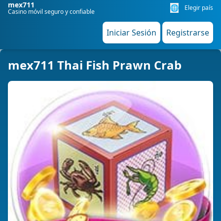
mex711
🌐
Elegir país
Casino móvil seguro y confiable
Iniciar Sesión
Registrarse
mex711 Thai Fish Prawn Crab