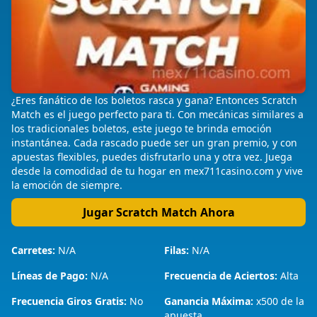
¿Eres fanático de los boletos rasca y gana? Entonces Scratch
Match es el juego perfecto para ti. Con mecánicas similares a
los tradicionales boletos, este juego te brinda emoción
instantánea. Cada rascado puede ser un gran premio, y con
apuestas flexibles, puedes disfrutarlo una y otra vez. Juega
desde la comodidad de tu hogar en mex711casino.com y vive
la emoción de siempre.
Jugar Scratch Match Ahora
Carretes:
N/A
Filas:
N/A
Líneas de Pago:
N/A
Frecuencia de Aciertos:
Alta
Frecuencia Giros Gratis:
No
Ganancia Máxima:
x500 de la
apuesta