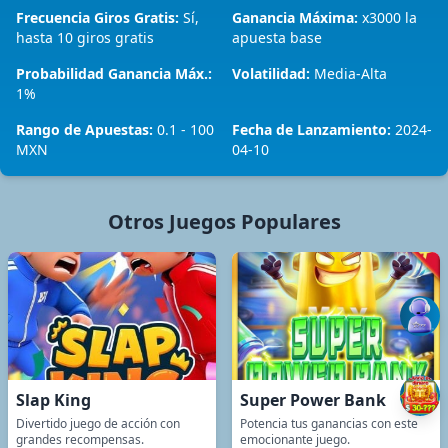
Frecuencia Giros Gratis:
Sí,
Ganancia Máxima:
x3000 la
hasta 10 giros gratis
apuesta base
Probabilidad Ganancia Máx.:
Volatilidad:
Media-Alta
1%
Rango de Apuestas:
0.1 - 100
Fecha de Lanzamiento:
2024-
MXN
04-10
Otros Juegos Populares
Slap King
Super Power Bank
Divertido juego de acción con
Potencia tus ganancias con este
grandes recompensas.
emocionante juego.