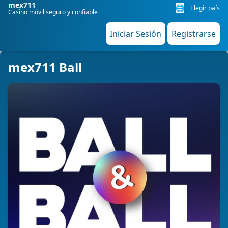
mex711
🌐
Elegir país
Casino móvil seguro y confiable
Iniciar Sesión
Registrarse
mex711 Ball